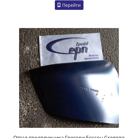
Перейти
Отвал предплужника Грегори Бессон Gregoire