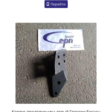
Перейти
Корпус предплужника левый Грегори Бессон