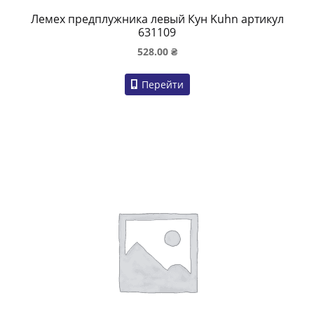
Лемех предплужника левый Кун Kuhn артикул
631109
528.00
₴
Перейти