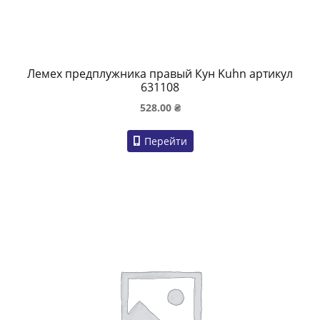
Лемех предплужника правый Кун Kuhn артикул
631108
528.00
₴
Перейти