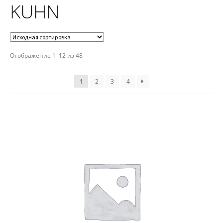
KUHN
Отображение 1–12 из 48
1
2
3
4