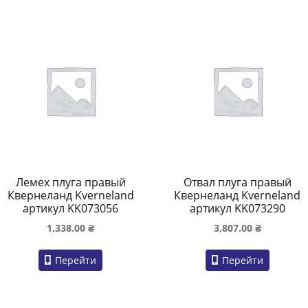
Лемех плуга правый
Отвал плуга правый
Квернеланд Kverneland
Квернеланд Kverneland
артикул KK073056
артикул KK073290
1,338.00
₴
3,807.00
₴
Перейти
Перейти