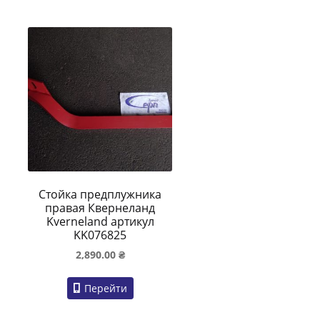
Стойка предплужника
правая Квернеланд
Kverneland артикул
KK076825
2,890.00
₴
Перейти