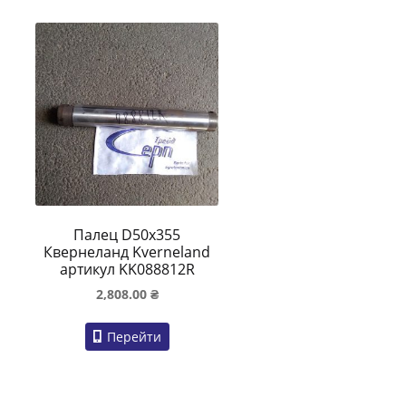
Палец D50x355
Квернеланд Kverneland
артикул KK088812R
2,808.00
₴
Перейти