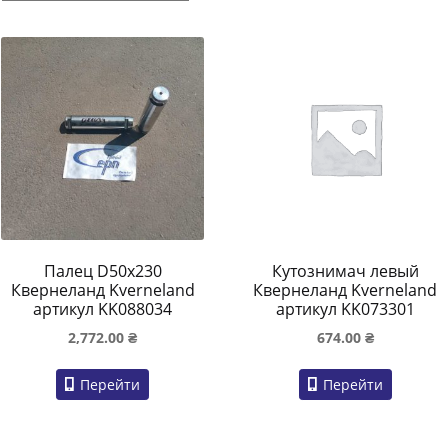
Палец D50x230
Кутознимач левый
Квернеланд Kverneland
Квернеланд Kverneland
артикул KK088034
артикул KK073301
2,772.00
₴
674.00
₴
Перейти
Перейти