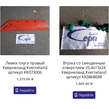
Лемех плуга правый
Втулка со смещенным
Квернеланд Kverneland
отверстием 25,4х13х24
артикул KK073006
Квернеланд Kverneland
артикул KK086868R
1,315.00
₴
1,605.00
₴
Перейти
Перейти