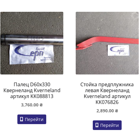
Палец D60x330
Стойка предплужника
Квернеланд Kverneland
левая Квернеланд
артикул KK088813
Kverneland артикул
KK076826
3,760.00
₴
2,890.00
₴
Перейти
Перейти