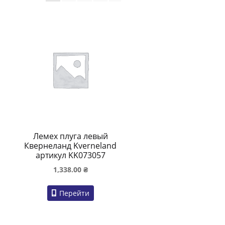
Лемех плуга левый
Квернеланд Kverneland
артикул KK073057
1,338.00
₴
Перейти