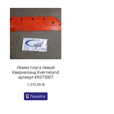
Лемех плуга левый
Квернеланд Kverneland
артикул KK073007
1,315.00
₴
Перейти