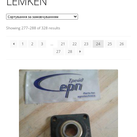
LEMKEN
Showing 277–288 of 328 results
1
2
3
…
21
22
23
24
25
26
27
28