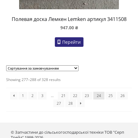
Полевая доска Лемкен Lemken артикул 3411508
947.00
₴
Перейти
Showing 277–288 of 328 results
1
2
3
…
21
22
23
24
25
26
27
28
© Запчастини до сільськогосподарської техніки ТОВ "Серп
Трейд" 1998-2026