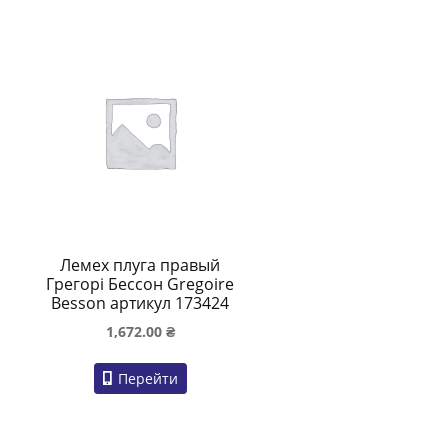
Лемех плуга правый
Грегорі Бессон Gregoire
Besson артикул 173424
1,672.00
₴
Перейти