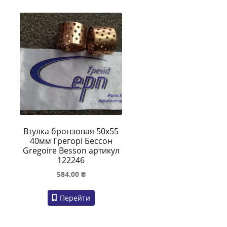
Втулка бронзовая 50х55
40мм Грегорі Бессон
Gregoire Besson артикул
122246
584.00
₴
Перейти