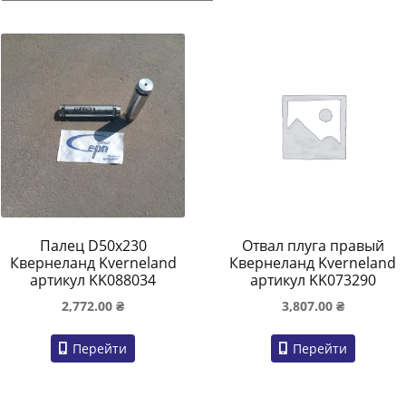
Палец D50x230
Отвал плуга правый
Квернеланд Kverneland
Квернеланд Kverneland
артикул KK088034
артикул KK073290
2,772.00
₴
3,807.00
₴
Перейти
Перейти