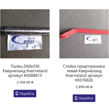
Палец D60x330
Стойка предплужника
Квернеланд Kverneland
левая Квернеланд
артикул KK088813
Kverneland артикул
KK076826
3,760.00
₴
2,890.00
₴
Перейти
Перейти