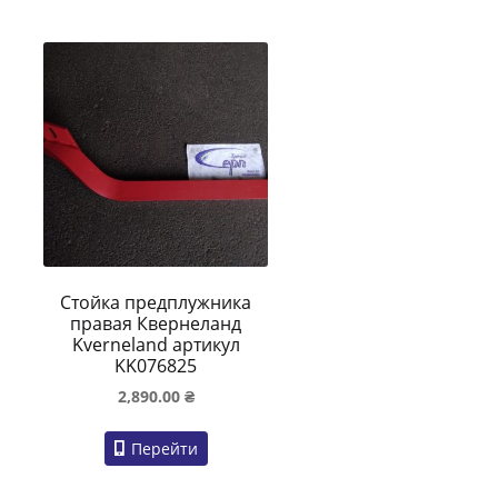
Стойка предплужника
правая Квернеланд
Kverneland артикул
KK076825
2,890.00
₴
Перейти