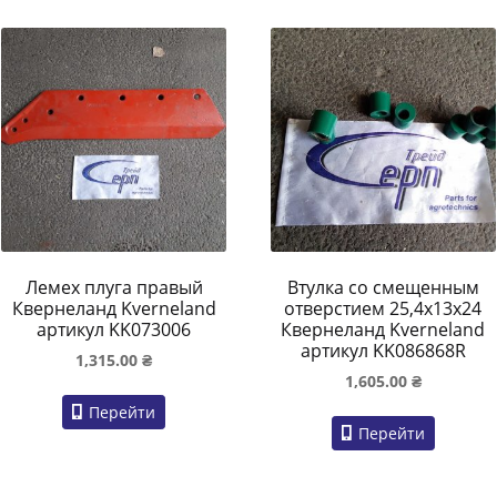
Лемех плуга правый
Втулка со смещенным
Квернеланд Kverneland
отверстием 25,4х13х24
артикул KK073006
Квернеланд Kverneland
артикул KK086868R
1,315.00
₴
1,605.00
₴
Перейти
Перейти