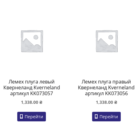
Лемех плуга левый
Лемех плуга правый
Квернеланд Kverneland
Квернеланд Kverneland
артикул KK073057
артикул KK073056
1,338.00
₴
1,338.00
₴
Перейти
Перейти