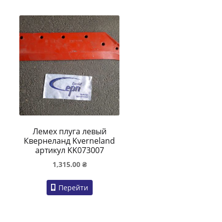
Лемех плуга левый
Квернеланд Kverneland
артикул KK073007
1,315.00
₴
Перейти