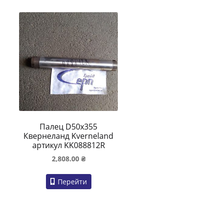
Палец D50x355
Квернеланд Kverneland
артикул KK088812R
2,808.00
₴
Перейти