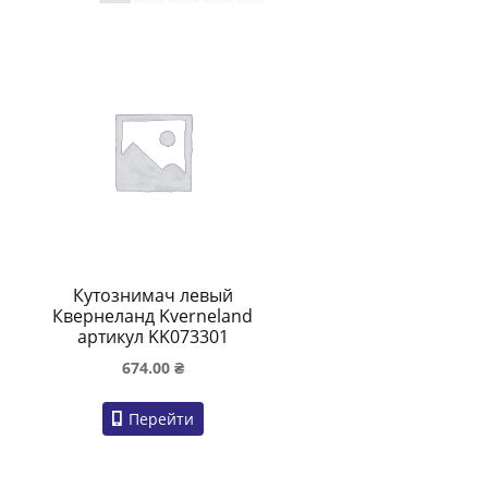
Кутознимач левый
Квернеланд Kverneland
артикул KK073301
674.00
₴
Перейти