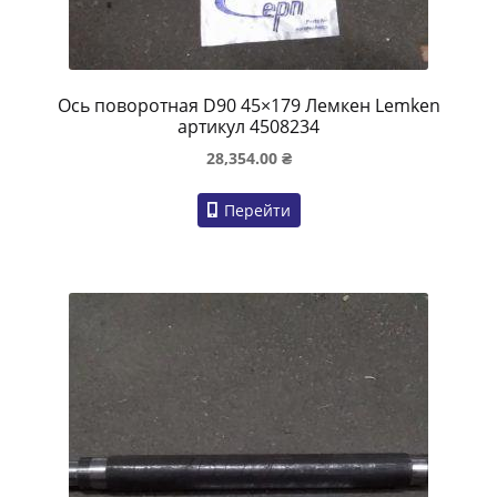
Ось поворотная D90 45×179 Лемкен Lemken
артикул 4508234
28,354.00
₴
Перейти