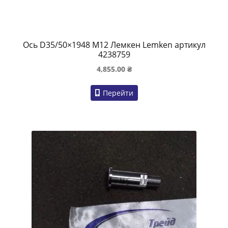
Ось D35/50×1948 M12 Лемкен Lemken артикул
4238759
4,855.00
₴
Перейти